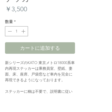
価
￥3,500
格
数量
*
カートに追加する
新シリーズのKATO 東京メトロ18000系車
内再現ステッカーは乘務員室‪、‬壁紙、妻
面、床、座席、戸袋窓など車内を完全に
再現できるようになっております。
ステッカーに糊は不要で、説明書に従い
切り取り、車両に貼り付ければ完成で
す。貼り付けで車両に傷を与えることは
ありません。