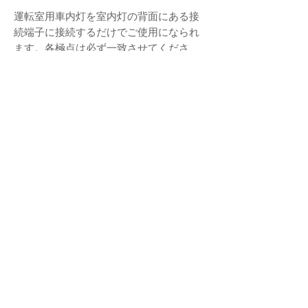
運転室用車内灯を室内灯の背面にある接
続端子に接続するだけでご使用になられ
ます。各極点は必ず一致させてくださ
い。室内灯の背面にある極の位置は室内
灯と車内灯とで異なりますのでご注意く
ださい。
また、蓄電式室内灯に接続される場合
は、運転室用車内灯も蓄電機能が連動し
ます。
【注意】
1. 屋根の内側は非常に限られた狭いスペ
ースですので、配線が干渉しないように
車両ごとに配線には充分ご注意くださ
い。極点の付け間違いなどないよう取り
扱いには充分ご注意ください。
2. 運転室用車内灯にワイヤーは付属しま