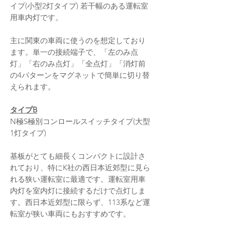
イプ(小型2灯タイプ) 若干幅のある運転室
用車内灯です。
主に関東の車両に使うのを想定しており
ます。単一の接続端子で、「左のみ点
灯」「右のみ点灯」「全点灯」「消灯前
の4パターンをマグネットで簡単に切り替
えられます。
タイプB
N極S極別コンロールスイッチタイプ(大型
1灯タイプ)
基板がとても細長くコンパクトに設計さ
れており、特にK社の西日本近郊型に見ら
れる狭い運転室に最適です。運転室用車
内灯を室内灯に接続するだけで点灯しま
す。西日本近郊型に限らず、113系など運
転室が狭い車両にもおすすめです。