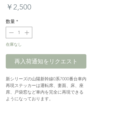
価
￥2,500
格
数量
*
在庫なし
再入荷通知をリクエスト
新シリーズの山陽新幹線0系7000番台車内
再現ステッカーは運転席、妻面、床、座
席、戸袋窓など車内を完全に再現できる
ようになっております。
ステッカーに糊は不要で、説明書に従い
切り取り、車両に貼り付ければ完成で
す。貼り付けで車両に傷を与えることは