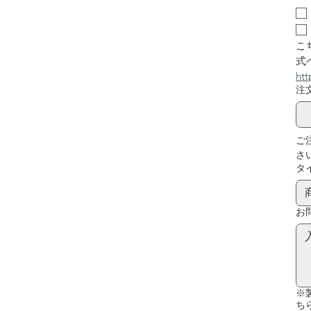
こ
式
htt
注
ご
さ
タ
お
※
ち