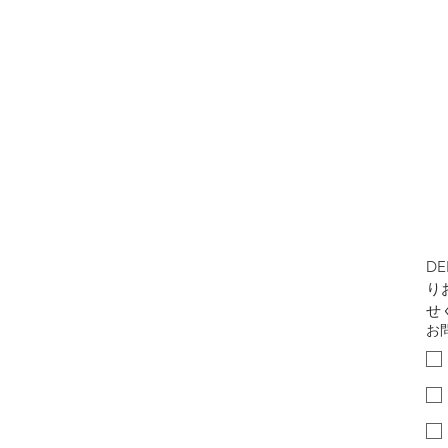
D
り
せ
お